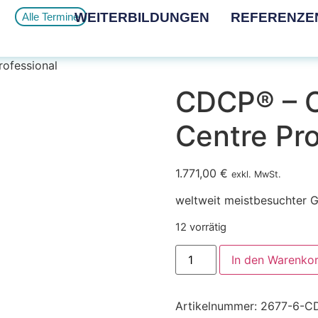
WEITERBILDUNGEN
REFERENZE
Alle Termine
rofessional
CDCP® – C
Centre Pro
1.771,00
€
exkl. MwSt.
weltweit meistbesuchter 
12 vorrätig
In den Warenko
Artikelnummer:
2677-6-C