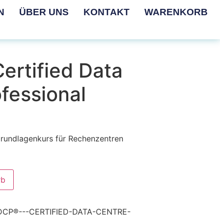
N
ÜBER UNS
KONTAKT
WARENKORB
ertified Data
fessional
Grundlagenkurs für Rechenzentren
rb
DCP®---CERTIFIED-DATA-CENTRE-