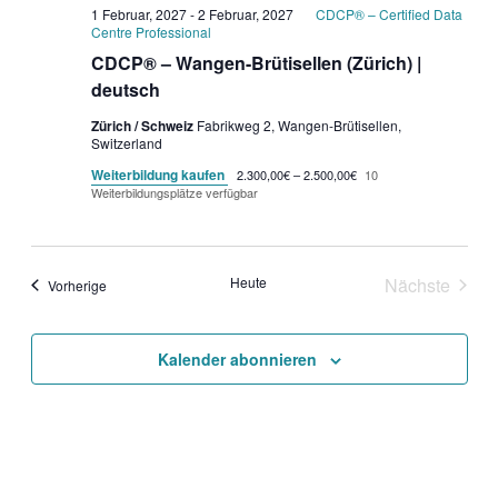
1 Februar, 2027
-
2 Februar, 2027
CDCP® – Certified Data
Centre Professional
CDCP® – Wangen-Brütisellen (Zürich) |
deutsch
Zürich / Schweiz
Fabrikweg 2, Wangen-Brütisellen,
Switzerland
Weiterbildung kaufen
2.300,00€ – 2.500,00€
10
Weiterbildungsplätze verfügbar
Heute
Nächste
Veranstaltungen
Vorherige
Veranstal
Kalender abonnieren