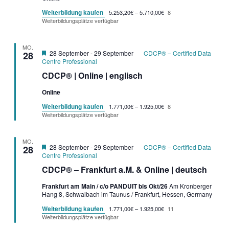
Weiterbildung kaufen
5.253,20€ – 5.710,00€
8
Weiterbildungsplätze verfügbar
MO.
Garantietermin
28 September
-
29 September
CDCP® – Certified Data
28
Centre Professional
CDCP® | Online | englisch
Online
Weiterbildung kaufen
1.771,00€ – 1.925,00€
8
Weiterbildungsplätze verfügbar
MO.
Garantietermin
28 September
-
29 September
CDCP® – Certified Data
28
Centre Professional
CDCP® – Frankfurt a.M. & Online | deutsch
Frankfurt am Main / c/o PANDUIT bis Okt/26
Am Kronberger
Hang 8, Schwalbach im Taunus / Frankfurt, Hessen, Germany
Weiterbildung kaufen
1.771,00€ – 1.925,00€
11
Weiterbildungsplätze verfügbar