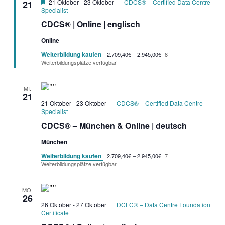
Garantietermin
21 Oktober
-
23 Oktober
CDCS® – Certified Data Centre
21
Specialist
CDCS® | Online | englisch
Online
Weiterbildung kaufen
2.709,40€ – 2.945,00€
8
Weiterbildungsplätze verfügbar
MI.
21
21 Oktober
-
23 Oktober
CDCS® – Certified Data Centre
Specialist
CDCS® – München & Online | deutsch
München
Weiterbildung kaufen
2.709,40€ – 2.945,00€
7
Weiterbildungsplätze verfügbar
MO.
26
26 Oktober
-
27 Oktober
DCFC® – Data Centre Foundation
Certificate