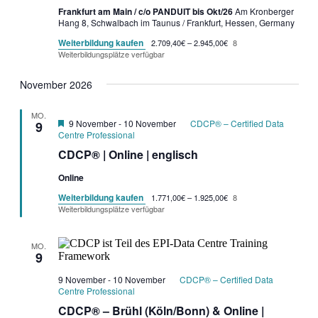
Frankfurt am Main / c/o PANDUIT bis Okt/26
Am Kronberger
Hang 8, Schwalbach im Taunus / Frankfurt, Hessen, Germany
Weiterbildung kaufen
2.709,40€ – 2.945,00€
8
Weiterbildungsplätze verfügbar
November 2026
MO.
Garantietermin
9 November
-
10 November
CDCP® – Certified Data
9
Centre Professional
CDCP® | Online | englisch
Online
Weiterbildung kaufen
1.771,00€ – 1.925,00€
8
Weiterbildungsplätze verfügbar
MO.
9
9 November
-
10 November
CDCP® – Certified Data
Centre Professional
CDCP® – Brühl (Köln/Bonn) & Online |