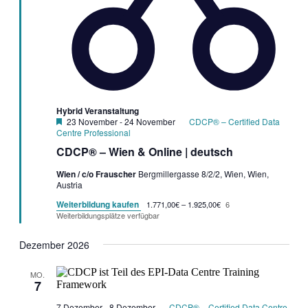
Hybrid Veranstaltung
Garantietermin
23 November
-
24 November
CDCP® – Certified Data
Centre Professional
CDCP® – Wien & Online | deutsch
Wien / c/o Frauscher
Bergmillergasse 8/2/2, Wien, Wien,
Austria
Weiterbildung kaufen
1.771,00€ – 1.925,00€
6
Weiterbildungsplätze verfügbar
Dezember 2026
MO.
7
7 Dezember
-
8 Dezember
CDCP® – Certified Data Centre