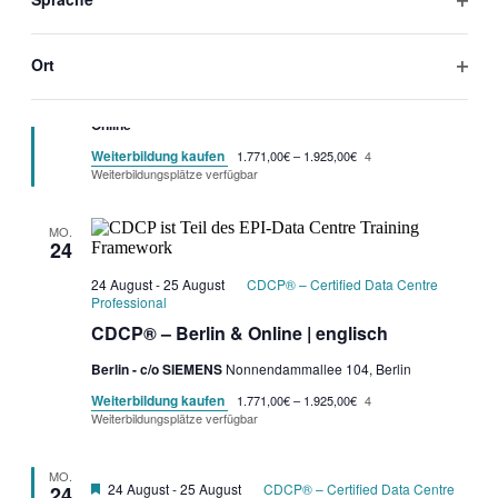
gefilterten
Filter
MO.
Garantietermin
Ergebnissen
24 August
-
25 August
CDCP® – Certified Data Centre
24
öffne
Professional
aktualisieren
Ort
CDCP® | Online | englisch
Filter
öffne
Online
Weiterbildung kaufen
1.771,00€ – 1.925,00€
4
Weiterbildungsplätze verfügbar
MO.
24
24 August
-
25 August
CDCP® – Certified Data Centre
Professional
CDCP® – Berlin & Online | englisch
Berlin - c/o SIEMENS
Nonnendammallee 104, Berlin
Weiterbildung kaufen
1.771,00€ – 1.925,00€
4
Weiterbildungsplätze verfügbar
MO.
Garantietermin
24 August
-
25 August
CDCP® – Certified Data Centre
24