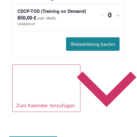
CDCP-TOD (Training on Demand)
-
+
Anzahl
850,00
€
exkl. MwSt.
Unbegrenzt
Weiterbildung kaufen
Zum Kalender hinzufügen