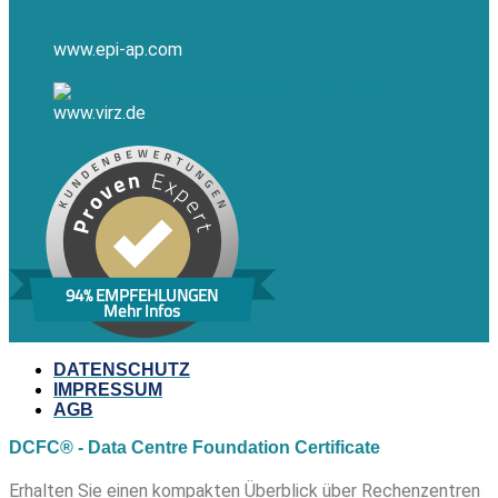
www.epi-ap.com
www.virz.de
94% EMPFEHLUNGEN
Mehr Infos
DATENSCHUTZ
IMPRESSUM
AGB
DCFC® - Data Centre Foundation Certificate
Erhalten Sie einen kompakten Überblick über Rechenzentren