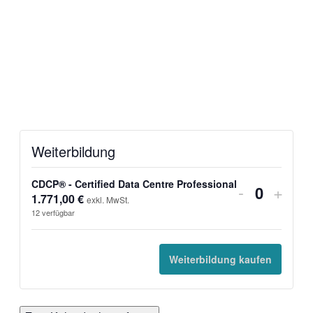
Weiterbildung
CDCP® - Certified Data Centre Professional
Verringer
Erhö
-
+
1.771,00
€
Anzahl
exkl. MwSt.
der
die
12
verfügbar
Ticketanz
Ticke
für
für
Weiterbildung kaufen
CDCP®
CDC