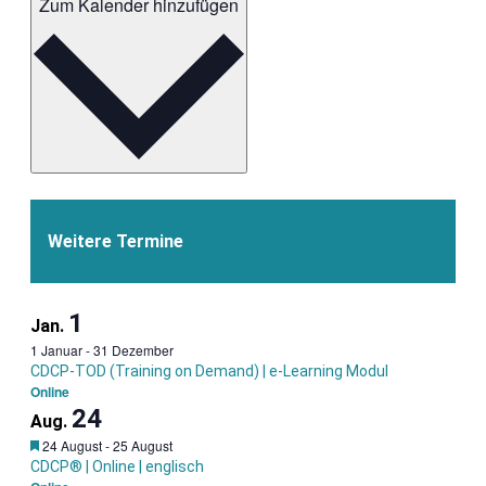
-
-
Zum Kalender hinzufügen
Certified
Certi
Data
Data
Centre
Cent
Professio
Profe
Weitere Termine
1
Jan.
1 Januar
-
31 Dezember
CDCP-TOD (Training on Demand) | e-Learning Modul
Online
24
Aug.
Garantietermin
24 August
-
25 August
CDCP® | Online | englisch