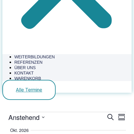
WEITERBILDUNGEN
REFERENZEN
ÜBER UNS
KONTAKT
WARENKORB
Alle Termine
Veranstaltungen
Anstehend
Veranstal
Veran
Suche
Zusamm
Ansic
Such-
Datum
Navig
auswählen.
Okt. 2026
und