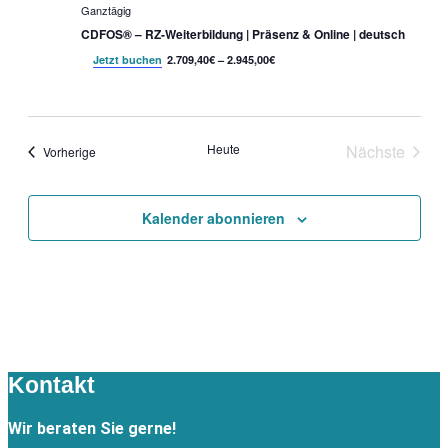
Ganztägig
CDFOS® – RZ-Weiterbildung | Präsenz & Online | deutsch
Jetzt buchen
2.709,40€ – 2.945,00€
Heute
Nächste
Veranstaltungen
Vorherige
Veranstal
Kalender abonnieren
Kontakt
Wir beraten Sie gerne!