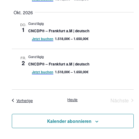
Okt. 2026
Ganztägig
DO.
1
CNCDP® – Frankfurt a.M | deutsch
Jetzt buchen
1.518,00€ – 1.650,00€
Ganztägig
FR.
2
CNCDP® – Frankfurt a.M | deutsch
Jetzt buchen
1.518,00€ – 1.650,00€
Heute
Nächste
Veranstaltungen
Vorherige
Veransta
Kalender abonnieren