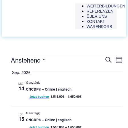
WEITERBILDUNGEN
REFERENZEN
ÜBER UNS
KONTAKT
WARENKORB
Anstehend
Veransta
Vera
Suche
Zusam
Ansi
Such-
Datum
Nav
auswählen.
Sep. 2026
und
Ansicht
Ganztägig
MO.
14
CNCDP® – Online | englisch
Jetzt buchen
1.518,00€ – 1.650,00€
Ganztägig
DI.
15
CNCDP® – Online | englisch
Jetzt buchen
1.518,00€ – 1.650,00€