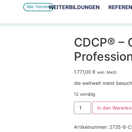
WEITERBILDUNGEN
REFERE
Alle Termine
CDCP® – C
Profession
1.771,00
€
exkl. MwSt.
die weltweit meist besuc
12 vorrätig
In den Warenko
Artikelnummer:
2735-6-C