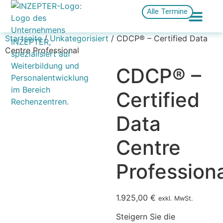
Alle Termine
Startseite
/
Unkategorisiert
/ CDCP® – Certified Data
Centre Professional
CDCP® –
Certified
Data
Centre
Professiona
1.925,00
€
exkl. MwSt.
Steigern Sie die