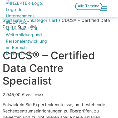
Alle Termine
Startseite
/
Unkategorisiert
/ CDCS® – Certified Data
Centre Specialist
CDCS® – Certified
Data Centre
Specialist
2.945,00
€
exkl. MwSt.
Entwickeln Sie Expertenkenntnisse, um bestehende
Rechenzentrumseinrichtungen zu überprüfen, zu
bewerten und zu optimieren sowie neue Anlagen