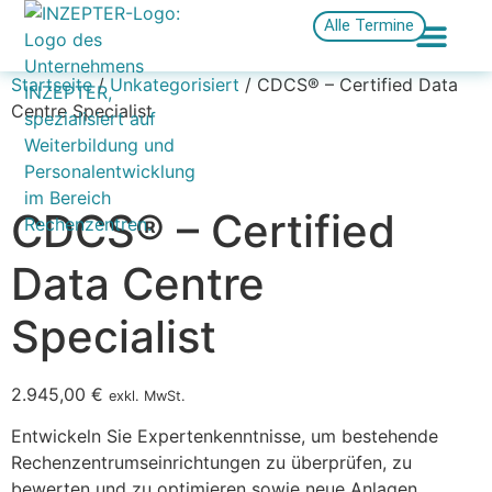
Alle Termine
Startseite
/
Unkategorisiert
/ CDCS® – Certified Data
Centre Specialist
CDCS® – Certified
Data Centre
Specialist
2.945,00
€
exkl. MwSt.
Entwickeln Sie Expertenkenntnisse, um bestehende
Rechenzentrumseinrichtungen zu überprüfen, zu
bewerten und zu optimieren sowie neue Anlagen