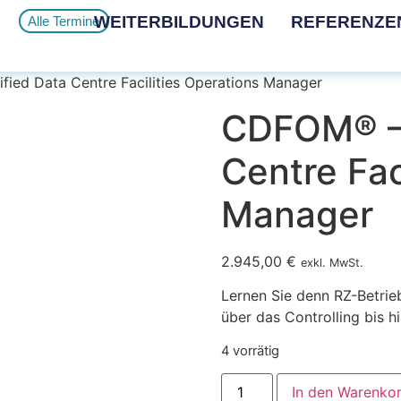
WEITERBILDUNGEN
REFERENZE
Alle Termine
ied Data Centre Facilities Operations Manager
CDFOM® – 
Centre Fac
Manager
2.945,00
€
exkl. MwSt.
Lernen Sie denn RZ-Betrie
über das Controlling bis h
4 vorrätig
In den Warenko