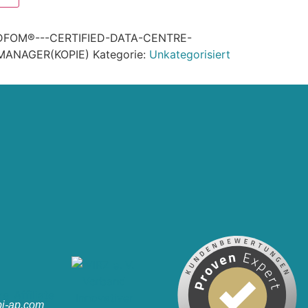
DFOM®---CERTIFIED-DATA-CENTRE-
-MANAGER(KOPIE)
Kategorie:
Unkategorisiert
i-ap.com