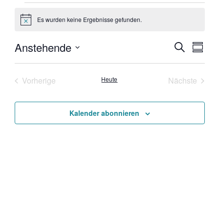
Veranstaltungen
Es wurden keine Ergebnisse gefunden.
Hinweis
Veran
Ver
Anstehende
Suche
Zusam
Datum
Ans
Such-
auswählen.
Nav
Veranstaltungen
Veran
Vorherige
Heute
Nächste
und
Ansic
Kalender abonnieren