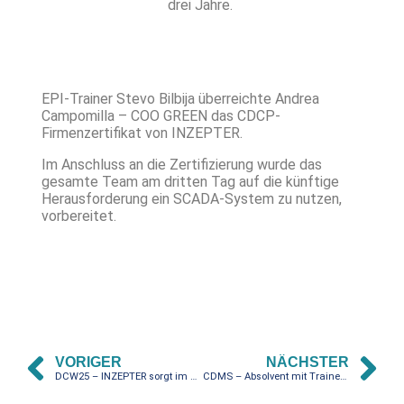
drei Jahre.
EPI-Trainer Stevo Bilbija überreichte Andrea
Campomilla – COO GREEN das CDCP-
Firmenzertifikat von INZEPTER.
Im Anschluss an die Zertifizierung wurde das
gesamte Team am dritten Tag auf die künftige
Herausforderung ein SCADA-System zu nutzen,
vorbereitet.
VORIGER
NÄCHSTER
DCW25 – INZEPTER sorgt im zweiten Jahr für exzellente Atomsphäre auf dem VIRZ-Gemeinschaftsstand
CDMS – Absolvent mit Trainerqualifikation