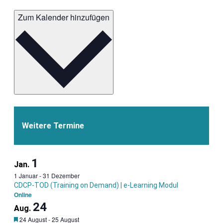
-
-
Zum Kalender hinzufügen
Certified
Certi
Data
Data
Centre
Cent
Professio
Profe
Weitere Termine
1
Jan.
1 Januar
-
31 Dezember
CDCP-TOD (Training on Demand) | e-Learning Modul
Online
24
Aug.
Garantietermin
24 August
-
25 August