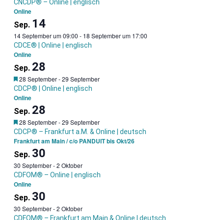
CNCDP® – Online | englisch
Online
14
Sep.
14 September um 09:00
-
18 September um 17:00
CDCE® | Online | englisch
Online
28
Sep.
Garantietermin
28 September
-
29 September
CDCP® | Online | englisch
Online
28
Sep.
Garantietermin
28 September
-
29 September
CDCP® – Frankfurt a.M. & Online | deutsch
Frankfurt am Main / c/o PANDUIT bis Okt/26
30
Sep.
30 September
-
2 Oktober
CDFOM® – Online | englisch
Online
30
Sep.
30 September
-
2 Oktober
CDFOM® – Frankfurt am Main & Online | deutsch