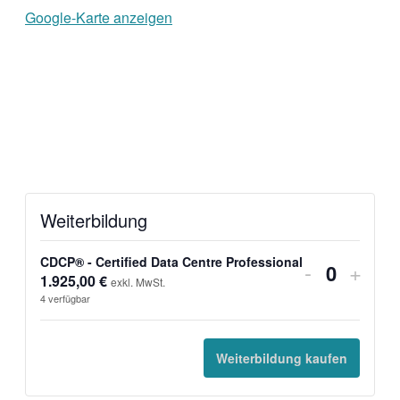
Google-Karte anzeigen
Weiterbildung
CDCP® - Certified Data Centre Professional
Verringer
Erhö
-
+
1.925,00
€
Anzahl
exkl. MwSt.
der
die
4
verfügbar
Ticketanz
Ticke
für
für
Weiterbildung kaufen
CDCP®
CDC