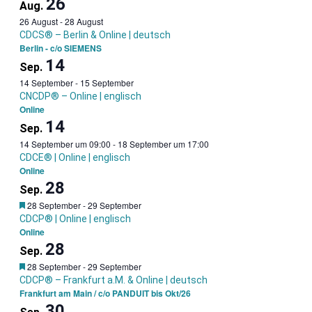
26
Aug.
26 August
-
28 August
CDCS® – Berlin & Online | deutsch
Berlin - c/o SIEMENS
14
Sep.
14 September
-
15 September
CNCDP® – Online | englisch
Online
14
Sep.
14 September um 09:00
-
18 September um 17:00
CDCE® | Online | englisch
Online
28
Sep.
Garantietermin
28 September
-
29 September
CDCP® | Online | englisch
Online
28
Sep.
Garantietermin
28 September
-
29 September
CDCP® – Frankfurt a.M. & Online | deutsch
Frankfurt am Main / c/o PANDUIT bis Okt/26
30