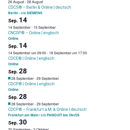
26 August
-
28 August
CDCS® – Berlin & Online | deutsch
Berlin - c/o SIEMENS
14
Sep.
14 September
-
15 September
CNCDP® – Online | englisch
Online
14
Sep.
14 September um 09:00
-
18 September um 17:00
CDCE® | Online | englisch
Online
28
Sep.
Garantietermin
28 September
-
29 September
CDCP® | Online | englisch
Online
28
Sep.
Garantietermin
28 September
-
29 September
CDCP® – Frankfurt a.M. & Online | deutsch
Frankfurt am Main / c/o PANDUIT bis Okt/26
30
Sep.
30 September
-
2 Oktober