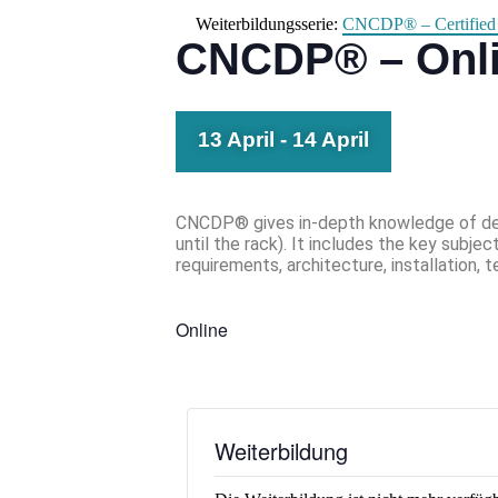
Weiterbildungsserie:
CNCDP® – Certified 
CNCDP® – Onlin
13 April
-
14 April
CNCDP® gives in-depth knowledge of desi
until the rack). It includes the key subje
requirements, architecture, installation,
Online
Weiterbildung