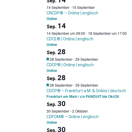
Sep.
14 September
-
15 September
CNCDP® – Online | englisch
Online
14
Sep.
14 September um 09:00
-
18 September um 17:00
CDCE® | Online | englisch
Online
28
Sep.
Garantietermin
28 September
-
29 September
CDCP® | Online | englisch
Online
28
Sep.
Garantietermin
28 September
-
29 September
CDCP® – Frankfurt a.M. & Online | deutsch
Frankfurt am Main / c/o PANDUIT bis Okt/26
30
Sep.
30 September
-
2 Oktober
CDFOM® – Online | englisch
Online
30
Sep.