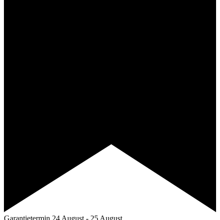
Garantietermin
24 August
-
25 August