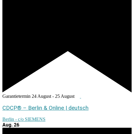
Garantietermin
24 August
-
25 August
CDCP® – Berlin & Online | deutsch
Berlin - c/o SIEMENS
Aug.
26