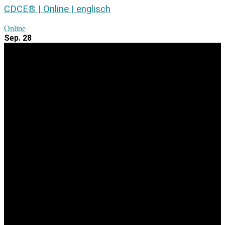
CDCE® | Online | englisch
Online
Sep.
28